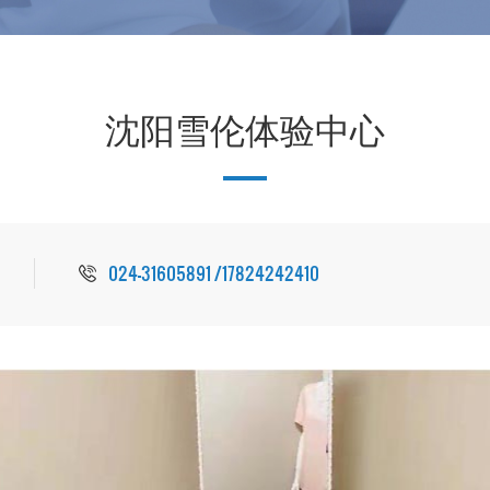
沈阳雪伦体验中心
024-31605891 /17824242410