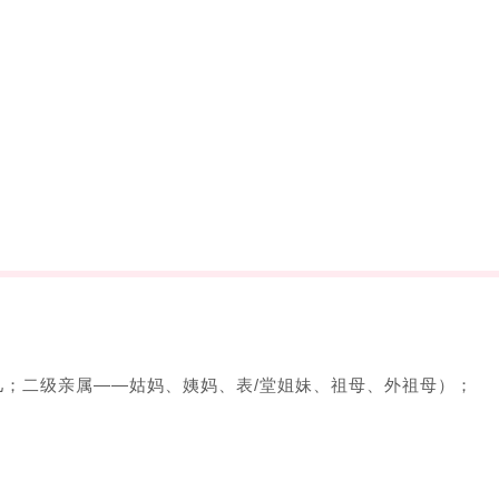
。
儿；二级亲属——姑妈、姨妈、表/堂姐妹、祖母、外祖母）；