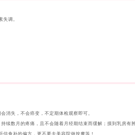
素失调。
；
；
期会消失，不会癌变，不定期体检观察即可。
。持续数月的疼痛，且不会随着月经期结束而缓解；摸到乳房有
听信食补的偏方，更不要去美容院做按摩等！