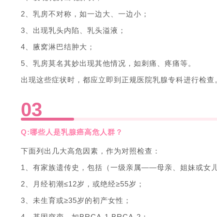
2、乳房不对称，如一边大、一边小；
3、出现乳头内陷、乳头溢液；
4、腋窝淋巴结肿大；
5、乳房莫名其妙出现其他情况，如刺痛、疼痛等。
出现这些症状时，都应立即到正规医院乳腺专科进行检查
0
3
Q:哪些人是乳腺癌高危人群？
下面列出几大高危因素，作为对照检查：
1、有家族遗传史，包括（一级亲属——母亲、姐妹或女
2、月经初潮≤12岁，或绝经≥55岁；
3、未生育或≥35岁的初产女性；
4、基因突变，如BRCA-1,BRCA-2；