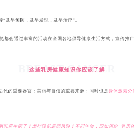
传“及早预防，及早发现，及早治疗”。
伦都会通过丰富的活动在全国各地倡导健康生活方式，宣传推广
BREAST CANCER
这些乳房健康知识你应该了解
后代的重要器官；美丽与自信的重要来源；同时也是
身体激素分
。
房生病了？怎样降低患病风险？不同年龄，应如何给“乳房体检”？